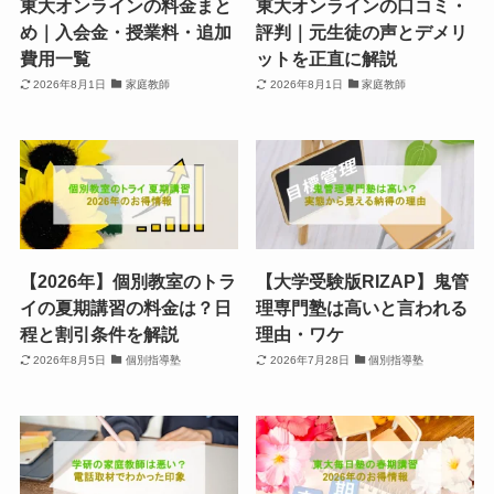
東大オンラインの料金まと
東大オンラインの口コミ・
め｜入会金・授業料・追加
評判｜元生徒の声とデメリ
費用一覧
ットを正直に解説
2026年8月1日
家庭教師
2026年8月1日
家庭教師
【2026年】個別教室のトラ
【大学受験版RIZAP】鬼管
イの夏期講習の料金は？日
理専門塾は高いと言われる
程と割引条件を解説
理由・ワケ
2026年8月5日
個別指導塾
2026年7月28日
個別指導塾