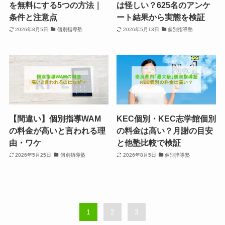
を無料にする5つの方法｜
は怪しい？625名のアンケ
条件と注意点
ート結果から実態を検証
2026年8月5日
個別指導塾
2026年5月13日
個別指導塾
【間違い】個別指導WAM
KEC個別・KEC志学館個別
の料金が高いと言われる理
の料金は高い？月謝の目安
由・ワケ
と他塾比較で検証
2026年5月25日
個別指導塾
2026年8月5日
個別指導塾
1
2
3