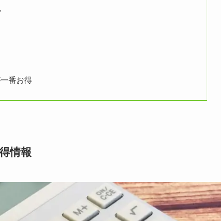
？
が一番お得
お得情報