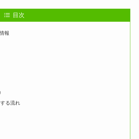
目次
得情報
り
用する流れ