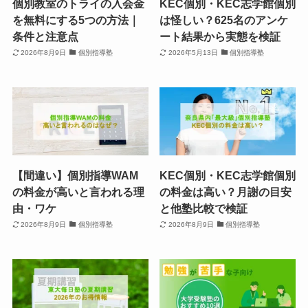
個別教室のトライの入会金
KEC個別・KEC志学館個別
を無料にする5つの方法｜
は怪しい？625名のアンケ
条件と注意点
ート結果から実態を検証
2026年8月9日
個別指導塾
2026年5月13日
個別指導塾
【間違い】個別指導WAM
KEC個別・KEC志学館個別
の料金が高いと言われる理
の料金は高い？月謝の目安
由・ワケ
と他塾比較で検証
2026年8月9日
個別指導塾
2026年8月9日
個別指導塾