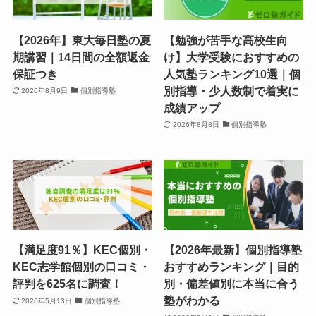
【2026年】東大毎日塾の夏
【勉強が苦手な高校生向
期講習｜14日間の全額返金
け】大学受験におすすめの
保証つき
人気塾ランキング10選｜個
別指導・少人数制で着実に
2026年8月9日
個別指導塾
成績アップ
2026年8月8日
個別指導塾
【満足度91％】KEC個別・
【2026年最新】個別指導塾
KEC志学館個別の口コミ・
おすすめランキング｜目的
評判を625名に調査！
別・偏差値別に本当に合う
塾がわかる
2026年5月13日
個別指導塾