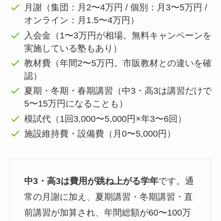
月謝（集団：月2〜4万円 / 個別：月3〜5万円 /
オンライン：月1.5〜4万円）
入会金（1〜3万円が相場。無料キャンペーンを
実施している塾もあり）
教材費（年間2〜5万円。市販教材との違いを確
認）
夏期・冬期・春期講習（中3・高3は講習だけで
5〜15万円になることも）
模試代（1回3,000〜5,000円×年3〜6回）
施設維持費・設備費（月0〜5,000円）
中3・高3は費用が跳ね上がる学年
です。通
常の月謝に加え、夏期講習・冬期講習・直
前講習が加算され、年間総額が60〜100万