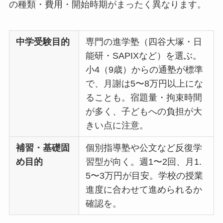
の種類・費用・開始時期がまったく異なります。
中学受験目的
専門の進学塾（四谷大塚・日
能研・SAPIXなど）を選ぶ。
小4（9歳）からの通塾が標準
で、月謝は5〜8万円以上にな
ることも。宿題量・拘束時間
が多く、子どもへの負担が大
きい点に注意。
補習・基礎固
個別指導塾や公文など反復学
め目的
習型が向く。週1〜2回、月1.
5〜3万円が目安。学校の授業
進度に合わせて進められるか
確認を。