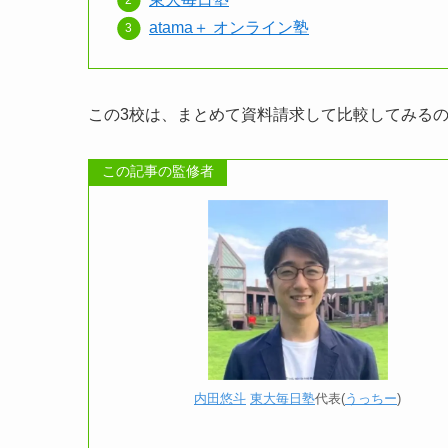
atama＋ オンライン塾
この3校は、まとめて資料請求して比較してみる
この記事の監修者
内田悠斗
東大毎日塾
代表(
うっちー
)