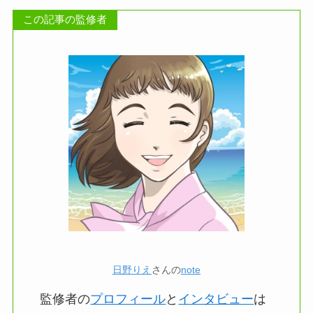
この記事の監修者
日野りえ
さんの
note
監修者の
プロフィール
と
インタビュー
は