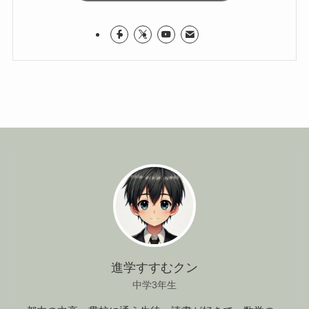
進学すすむクン
中学3年生