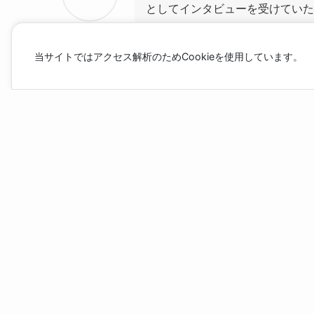
としてインタビューを受けていた
渡辺なおや
当サイトではアクセス解析のためCookieを使用しています。
現在は
【勉強習慣スタート塾「Habit」】を経営
そんなふくちゃんに今回は、特別講師として教育
いて伺いました。塾長としてふくちゃんが思う教
ぜひ僕のインタビューをご覧くだ
ふくちゃん
※サイドFIREとは：生活費の一部を副業などの収入で補いなが