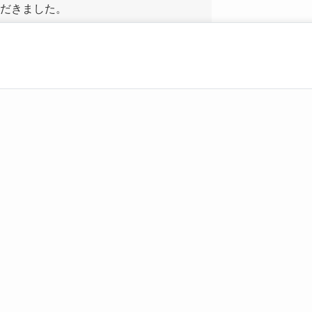
だきました。
されており、サイドFIREされている希少な経歴の持ち主
です。
への思いや、これまで感じたことや実践してきたことなどにつ
育の形なども、率直にお話しくださっています。
さい。
ら、投資収入や資産で経済的自由を目指すライフスタイルです。